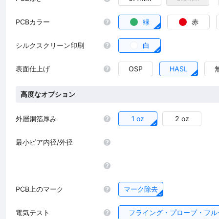
PCBカラー
緑
赤
シルクスクリーン印刷
白
表面仕上げ
OSP
HASL
高度なオプション
外層銅箔厚み
1 oz
2 oz
最小ビア内径/外径
PCB上のマーク
マーク除去
電気テスト
フライング・プローブ・フル