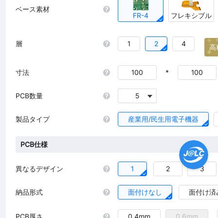
ベース素材
FR-4
フレキシブル
層
1
2
4
高
寸法
*
PCB数量
5
製品タイプ
産業用/民生用電子機器
PCB仕様
異なるデザイン
1
2
3
納品形式
面付けなし
面付け済
PCB厚さ
0.4mm
0.6mm