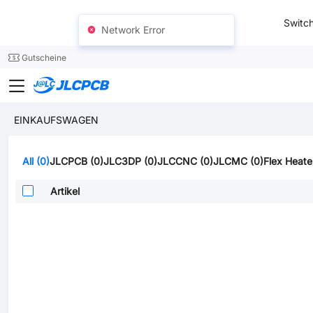
SMT
24
Switch
Network Error
Gutscheine
JLCPCB
EINKAUFSWAGEN
All (0)
JLCPCB (0)
JLC3DP (0)
JLCCNC (0)
JLCMC (0)
Flex Heate
Artikel