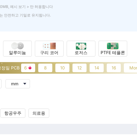
00MB,
예시 보기 >
만 허용합니다
는 안전하고 기밀로 유지됩니다.
알루미늄
구리 코어
로저스
PTFE 테플론
고정밀 PCB
6
8
10
12
14
16
항공우주
의료용