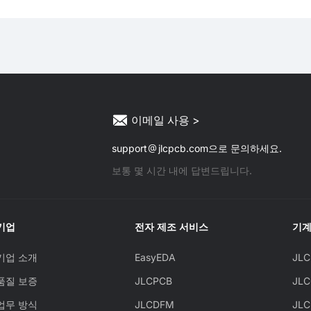
이메일 사용 >
support
jlcpcb.com으로 문의하세요.
보통 몇 시간 내에 답변드립니다.
기업
전자 제조 서비스
기계
기업 소개
EasyEDA
JL
품질 보증
JLCPCB
JL
업무 방식
JLCDFM
JL