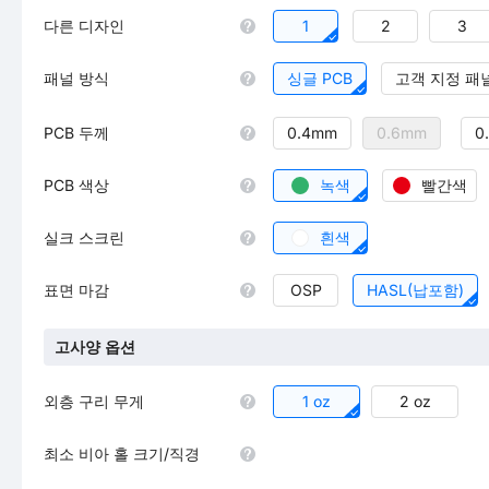
다른 디자인
1
2
3
패널 방식
싱글 PCB
고객 지정 패
PCB 두께
0.4mm
0.6mm
0
PCB 색상
녹색
빨간색
실크 스크린
흰색
표면 마감
OSP
HASL(납포함)
고사양 옵션
외층 구리 무게
1 oz
2 oz
최소 비아 홀 크기/직경