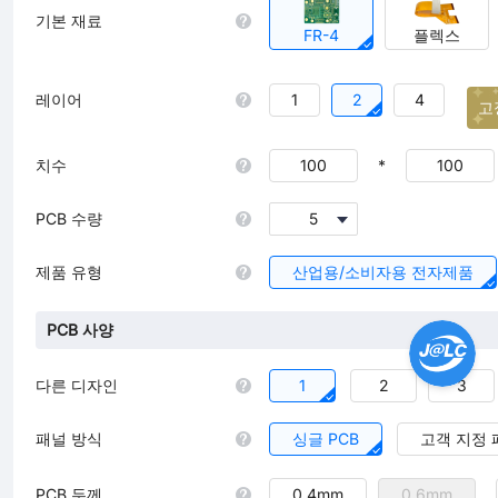
기본 재료
FR-4
플렉스
레이어
1
2
4
고
치수
*
PCB 수량
5
제품 유형
산업용/소비자용 전자제품
PCB 사양
다른 디자인
1
2
3
패널 방식
싱글 PCB
고객 지정 
PCB 두께
0.4mm
0.6mm