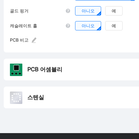
골드 핑거
아니오
예
캐슬레이트 홀
아니오
예
PCB 비고
PCB 어셈블리
스텐실