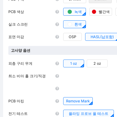
PCB 색상
녹색
빨간색
실크 스크린
흰색
표면 마감
OSP
HASL(납포함)
고사양 옵션
외층 구리 무게
1 oz
2 oz
최소 비아 홀 크기/직경
PCB 마킹
Remove Mark
전기 테스트
플라잉 프로브 풀 테스트